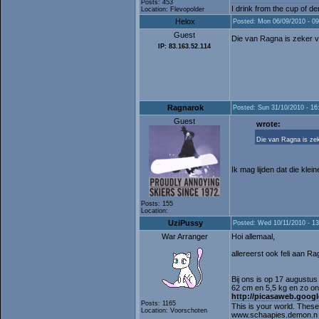
Posts: 453
I drink from the cup of de
Location: Flevopolder
Helox
Posted: Mon 06/09/2010 - 09
Guest
Die van Ragna is zeker va
IP: 83.163.52.114
Ragnarok
Posted: Sun 31/10/2010 - 16
Guest
wrote:
Die van Ragna is zeke
Ik mag lijden dat die kle
Posts: 155
Location:
UziPussy
Posted: Wed 10/11/2010 - 13
War Arranger
Hoi allemaal,
allereerst ook feli aan R
Bij ons is op 17 augustu
62 cm en 5,5 kg en zo on
http://picasaweb.goo
Posts: 1165
This is your world. These
Location: Voorschoten
www.schaapies.demon.n