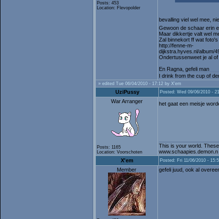
Posts: 453
Location: Flevopolder
bevalling viel wel mee, n
Gewoon de schaar erin 
Maar dikkertje valt wel m
Zal binnekort ff wat foto's
http://fenne-m-
dijkstra.hyves.nl/albu
Ondertussenweet je al of 
En Ragna, gefeli man
I drink from the cup of de
» edited Tue 06/04/2010 - 17:12 by X'em
UziPussy
Posted: Wed 09/06/2010 - 2
War Arranger
het gaat een meisje word
This is your world. These
Posts: 1165
www.schaapies.demon.n
Location: Voorschoten
X'em
Posted: Fri 11/06/2010 - 15:
Member
gefeli juud, ook al ove