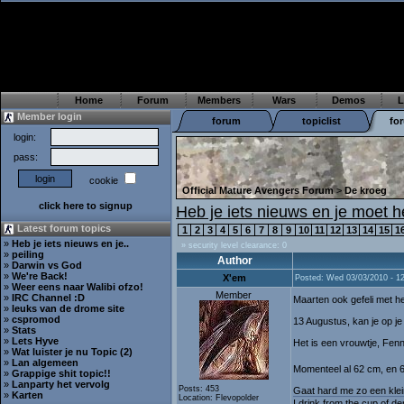
Home
Forum
Members
Wars
Demos
L
Member login
forum
topiclist
fo
login:
pass:
cookie
Official Mature Avengers Forum
>
De kroeg
click here to signup
Heb je iets nieuws en je moet
Latest forum topics
1
2
3
4
5
6
7
8
9
10
11
12
13
14
15
1
»
Heb je iets nieuws en je..
» security level clearance: 0
»
peiling
Author
»
Darwin vs God
»
We're Back!
X'em
Posted: Wed 03/03/2010 - 1
»
Weer eens naar Walibi ofzo!
Member
»
IRC Channel :D
Maarten ook gefeli met h
»
leuks van de drome site
»
cspromod
13 Augustus, kan je op je
»
Stats
»
Lets Hyve
Het is een vrouwtje, Fenn
»
Wat luister je nu Topic (2)
»
Lan algemeen
Momenteel al 62 cm, en 
»
Grappige shit topic!!
»
Lanparty het vervolg
Posts: 453
Gaat hard me zo een klein
»
Karten
Location: Flevopolder
I drink from the cup of de