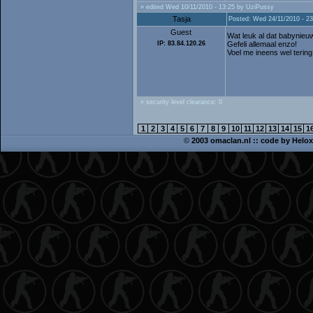
» edited Wed 10/11/2010 - 13:25 by UziPussy
Tasja
Posted: Wed 24/11/2010 - 23
Guest
Wat leuk al dat babynie
IP: 83.84.120.26
Gefeli allemaal enzo!
Voel me ineens wel tering
» security level clearance: 0
1
2
3
4
5
6
7
8
9
10
11
12
13
14
15
1
©
2003 omaclan.nl :: code by
Helox