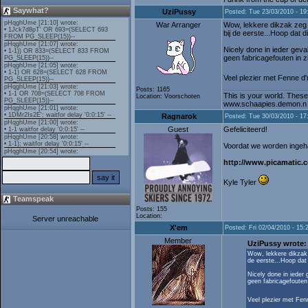
Saywhat?
UziPussy
Posted: Tue 23/03/2010 - 19
War Arranger
Wow, lekkere dikzak zeg a
bij de eerste...Hoop dat 
Nicely done in ieder geva
geen fabricagefouten in zi
Veel plezier met Fenne d'
Posts: 1165
This is your world. These
Location: Voorschoten
www.schaapies.demon.n
Ragnarok
Posted: Tue 30/03/2010 - 17
Guest
Gefeliciteerd!
Voordat we worden ingeha
http://www.picamatic.
Kyle Tyler
Teamspeak
Posts: 155
Location:
Server unreachable
X'em
Posted: Fri 02/04/2010 - 15:
Member
UziPussy wrote:
Wow, lekkere dikzak z
de eerste...Hoop dat 
Nicely done in ieder 
geen fabricagefouten 
Veel plezier met Fen