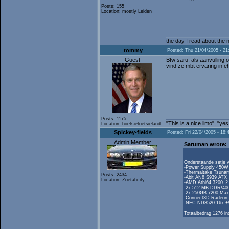
Posts: 155
Location: mostly Leiden
the day I read about the n
tommy
Posted: Thu 21/04/2005 - 21
Guest
Btw saru, als aanvulling 
vind ze mbt ervaring in e
Posts: 1175
"This is a nice limo", "ye
Location: hoetsietoetsieland
Spickey-fields
Posted: Fri 22/04/2005 - 18:
Admin Member
Saruman wrote:
Onderstaande setje v
-Power Supply 450W
-Thermaltake Tsuna
Posts: 2434
-Abit AN8 S939 ATX
Location: Zoetahcity
-AMD Athl64 3200+
-2x 512 MB DDR/400
-2x 250GB 7200 Max
-Connect3D Radeon
-NEC ND3520 16x +/-
Totaalbedrag 1276 i