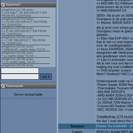
>> MSI K8N SLI-Platinum
Saywhat?
prima keuze als je voor e
>> AMD Athlon64 3,5
3500+. Als je per se S939
Overigens is de prijs-pre
>> Maxtor 300GB SATA 
Als je echt voor tempo ga
Overigens meen ik gelezen
geleden...
>> Elan Vital EVP 4007 v
Kan ik niet zo snel erge
voor de voedingskabels! Da
>> Asus EAX800XL 256M
Aangezien alle fabrikante
een goedkoper merk kiez
>> Lian li cardreader (zwa
Als je niet voor een lian
neiging erg veel schijflet
>> DVD brander (zwart)
Merk? Snelheid? NEC's do
Onderstaande setje via G
-Power Supply 450W Rev
Teamspeak
-Thermaltake Tsunami 
-Abit AN8 S939 ATX
Server unreachable
-AMD Athl64 3200+2.0G
-2x 512 MB DDR/400 PC
-2x 250GB 7200 Maxtor
-Connect3D Radeon X80
-NEC ND3520 16x +/-writ
Totaalbedrag 1276 inclu
the day I read about the n
Saruman
Posted: Thu 21/04/2005 - 20
Trainee
BTW Uzi, jij hebt NIET d