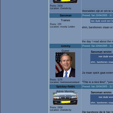
Posts: 2434
Location: Zoetahcity
Voorwielen zijn er om te 
Saruman
Posted: Sat 23/04/2005 - 11:
Trainee
nee dude word een ba
Posts: 155
Location: mostly Leiden
ehm, barebones staan er n
the day I read about the n
tommy
Posted: Sat 23/04/2005 - 11:
Guest
Saruman wrote:
nee dude word
ehm, barebones staan
Ja maar spick gaat exter
Posts: 1175
"This is a nice limo", "ye
Location: hoetsietoetsieland
Spickey-fields
Posted: Sat 23/04/2005 - 11:
Admin Member
Saruman wrote:
nee dude word
ehm, barebones staan
Posts: 2434
Location: Zoetahcity
Die barebone die ik hier h