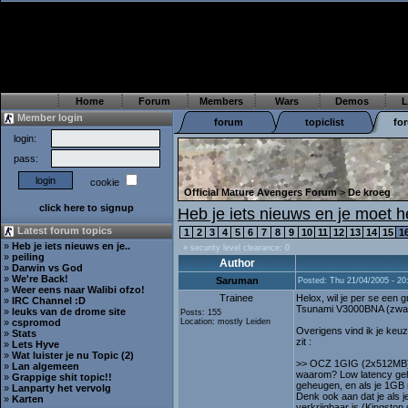
Home
Forum
Members
Wars
Demos
L
Member login
forum
topiclist
fo
login:
pass:
cookie
Official Mature Avengers Forum
>
De kroeg
click here to signup
Heb je iets nieuws en je moet
Latest forum topics
1
2
3
4
5
6
7
8
9
10
11
12
13
14
15
1
»
Heb je iets nieuws en je..
» security level clearance: 0
»
peiling
Author
»
Darwin vs God
»
We're Back!
Saruman
Posted: Thu 21/04/2005 - 20
»
Weer eens naar Walibi ofzo!
Trainee
Helox, wil je per se een 
»
IRC Channel :D
Tsunami V3000BNA (zwart),
»
leuks van de drome site
Posts: 155
»
cspromod
Location: mostly Leiden
Overigens vind ik je keu
»
Stats
zit :
»
Lets Hyve
»
Wat luister je nu Topic (2)
>> OCZ 1GIG (2x512MB)
»
Lan algemeen
waarom? Low latency geh
»
Grappige shit topic!!
geheugen, en als je 1GB 
»
Lanparty het vervolg
Denk ook aan dat je als j
»
Karten
verkrijgbaar is (Kingston d