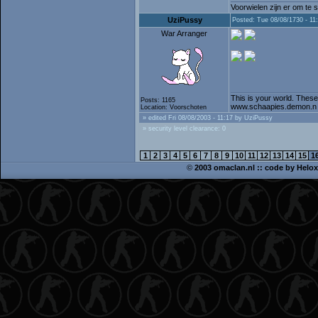
Voorwielen zijn er om te 
UziPussy
Posted: Tue 08/08/1730 - 11
War Arranger
This is your world. These
Posts: 1165
www.schaapies.demon.n
Location: Voorschoten
» edited Fri 08/08/2003 - 11:17 by UziPussy
» security level clearance: 0
1
2
3
4
5
6
7
8
9
10
11
12
13
14
15
1
©
2003 omaclan.nl :: code by
Helox