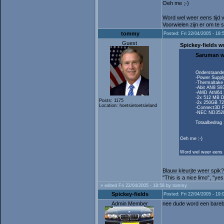
Oeh me ;-)
Word wel weer eens tijd
Voorwielen zijn er om te 
tommy
Posted: Fri 22/04/2005 - 18:
Guest
Spickey-fields w
Saruman w
Onderstaande 
-Power Suppl
-Thermaltak
-Abit AN8 S9
-AMD Athl64
-2x 512 MB 
Posts: 1175
-2x 250GB 7
Location: hoetsietoetsieland
-Connect3D 
-NEC ND3520 
Totaalbedrag
Oeh me ;-)
Word wel weer eens 
Blauw kleurjte weer spik?
"This is a nice limo", "ye
» edited Fri 22/04/2005 - 18:58 by tommy
Spickey-fields
Posted: Fri 22/04/2005 - 19:
Admin Member
nee dude word een barebo