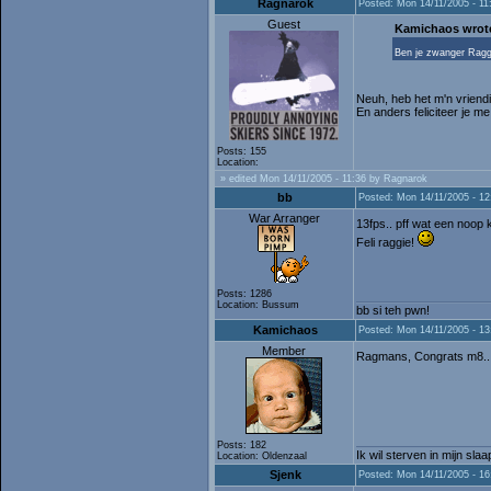
Ragnarok
Posted: Mon 14/11/2005 - 11
Guest
Kamichaos wrot
Ben je zwanger Ragg
Neuh, heb het m'n vriend
En anders feliciteer je m
Posts: 155
Location:
» edited Mon 14/11/2005 - 11:36 by Ragnarok
bb
Posted: Mon 14/11/2005 - 12
War Arranger
13fps.. pff wat een noop 
Feli raggie!
Posts: 1286
Location: Bussum
bb si teh pwn!
Kamichaos
Posted: Mon 14/11/2005 - 13
Member
Ragmans, Congrats m8... Da
Posts: 182
Ik wil sterven in mijn sla
Location: Oldenzaal
Sjenk
Posted: Mon 14/11/2005 - 16