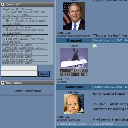
Guest
volgens mij wordt bianca 
Saywhat?
Posts: 1175
"This is a nice limo", "ye
Location: hoetsietoetsieland
Ragnarok
Posted: Mon 14/11/2005 - 10
Guest
Posts: 155
Location:
Teamspeak
Kamichaos
Posted: Mon 14/11/2005 - 11
Server unreachable
Member
Ben je zwanger Raggie 
En Spike..... Als het ech
Dan wordt het ooit nog e
Posts: 182
Ik wil sterven in mijn sla
Location: Oldenzaal
» edited Mon 14/11/2005 - 11:20 by Kamichaos