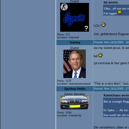
Guest
bb wrote:
13fps.. pff wat een 
Feli raggie!
LOL!
Juh, gefeliciteerd Ragna
Posts: 271
Location: Lelystad
tommy
Posted: Mon 14/11/2005 - 16
Guest
ow my sweet jezus, ik wist
feli
(al vertrouw ik hier geen 
Posts: 1175
"This is a nice limo", "ye
Location: hoetsietoetsieland
Spickey-fields
Posted: Mon 14/11/2005 - 17
Admin Member
Kamichaos wrot
Ben je zwanger Ragg
En Spike..... Als he
Posts: 2434
Dan wordt het ooit n
Location: Zoetahcity
Die versterkers zitten e