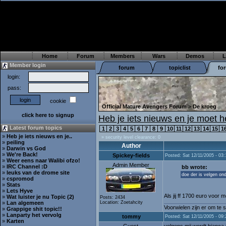
Home
Forum
Members
Wars
Demos
L
Member login
forum
topiclist
fo
login:
pass:
cookie
Official Mature Avengers Forum
>
De kroeg
click here to signup
Heb je iets nieuws en je moet
Latest forum topics
1
2
3
4
5
6
7
8
9
10
11
12
13
14
15
1
»
Heb je iets nieuws en je..
» security level clearance: 0
»
peiling
Author
»
Darwin vs God
»
We're Back!
Spickey-fields
Posted: Sat 12/11/2005 - 03:
»
Weer eens naar Walibi ofzo!
Admin Member
»
IRC Channel :D
bb wrote:
»
leuks van de drome site
doe der is velgen ond
»
cspromod
»
Stats
»
Lets Hyve
Als jij ff 1700 euro voor
»
Wat luister je nu Topic (2)
Posts: 2434
»
Lan algemeen
Location: Zoetahcity
Voorwielen zijn er om te 
»
Grappige shit topic!!
»
Lanparty het vervolg
tommy
Posted: Sat 12/11/2005 - 09:
»
Karten