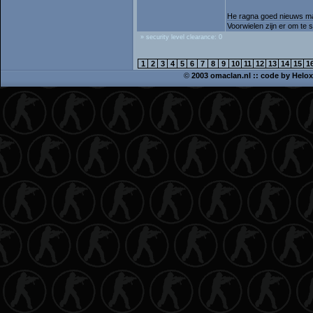
He ragna goed nieuws man
Voorwielen zijn er om te 
» security level clearance: 0
1
2
3
4
5
6
7
8
9
10
11
12
13
14
15
1
©
2003 omaclan.nl :: code by
Helox