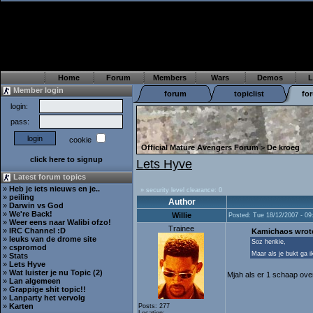
Home
Forum
Members
Wars
Demos
L
Member login
forum
topiclist
fo
login:
pass:
cookie
Official Mature Avengers Forum
>
De kroeg
click here to signup
Lets Hyve
Latest forum topics
»
Heb je iets nieuws en je..
» security level clearance: 0
»
peiling
Author
»
Darwin vs God
»
We're Back!
Willie
Posted: Tue 18/12/2007 - 09
»
Weer eens naar Walibi ofzo!
Trainee
»
IRC Channel :D
Kamichaos wrot
»
leuks van de drome site
Soz henkie,
»
cspromod
Maar als je bukt ga i
»
Stats
»
Lets Hyve
»
Wat luister je nu Topic (2)
Mjah als er 1 schaap ove
»
Lan algemeen
»
Grappige shit topic!!
»
Lanparty het vervolg
»
Karten
Posts: 277