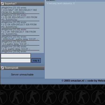
Location:
Saywhat?
» security level clearance: 0
Teamspeak
Server unreachable
©
2003 omaclan.nl :: code by
Helox