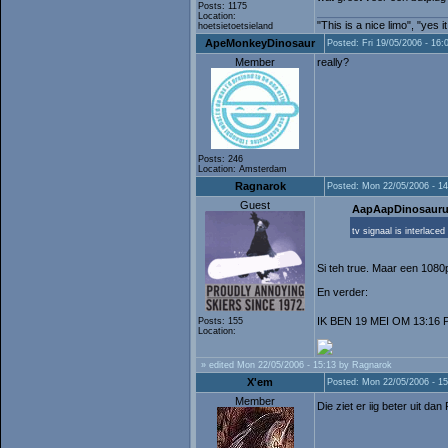
Posts: 1175
Location:
"This is a nice limo", "yes 
hoetsietoetsieland
ApeMonkeyDinosaur
Posted: Fri 19/05/2006 - 16:
Member
really?
Posts: 246
Location: Amsterdam
Ragnarok
Posted: Mon 22/05/2006 - 14
Guest
AapAapDinosauru
tv signaal is interlace
Si teh true. Maar een 1080
En verder:
IK BEN 19 MEI OM 13:1
Posts: 155
Location:
» edited Mon 22/05/2006 - 15:13 by Ragnarok
X'em
Posted: Mon 22/05/2006 - 15
Member
Die ziet er iig beter uit d