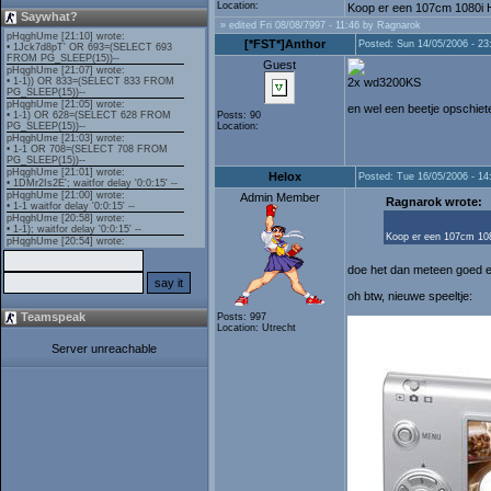
Location:
Koop er een 107cm 1080i HD
Saywhat?
» edited Fri 08/08/7997 - 11:46 by Ragnarok
[*FST*]Anthor
Posted: Sun 14/05/2006 - 23
Guest
2x wd3200KS
en wel een beetje opschiet
Posts: 90
Location:
Helox
Posted: Tue 16/05/2006 - 14
Admin Member
Ragnarok wrote:
Koop er een 107cm 1080
doe het dan meteen goed 
oh btw, nieuwe speeltje:
Teamspeak
Posts: 997
Location: Utrecht
Server unreachable