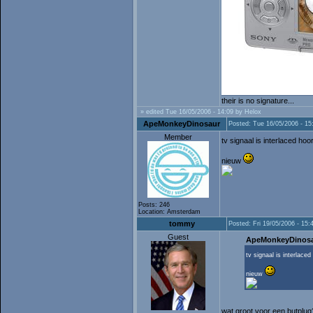
their is no signature...
» edited Tue 16/05/2006 - 14:09 by Helox
ApeMonkeyDinosaur
Posted: Tue 16/05/2006 - 15
Member
tv signaal is interlaced ho
nieuw
Posts: 246
Location: Amsterdam
tommy
Posted: Fri 19/05/2006 - 15:
Guest
ApeMonkeyDinosa
tv signaal is interlace
nieuw
wat groot voor een butplug