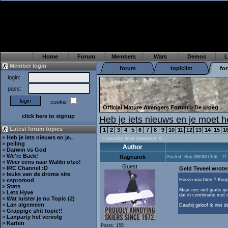
Home
Forum
Members
Wars
Demos
L
Member login
forum
topiclist
fo
login:
pass:
cookie
Official Mature Avengers Forum
>
De kroeg
click here to signup
Heb je iets nieuws en je moet
Latest forum topics
1
2
3
4
5
6
7
8
9
10
11
12
13
14
15
1
»
Heb je iets nieuws en je..
» security level clearance: 0
»
peiling
Author
»
Darwin vs God
»
We're Back!
Ragnarok
Posted: Sun 08/08/7356 - 11
»
Weer eens naar Walibi ofzo!
Guest
»
IRC Channel :D
Geld Teveel wrote
»
leuks van de drome site
»
cspromod
Hoezo wachten ? Koop
»
Stats
Maar nee niet gratis g
»
Lets Hyve
dat in combinatie met
»
Wat luister je nu Topic (2)
»
Lan algemeen
Daarbij geloof ik niet d
»
Grappige shit topic!!
»
Lanparty het vervolg
»
Karten
Posts: 155