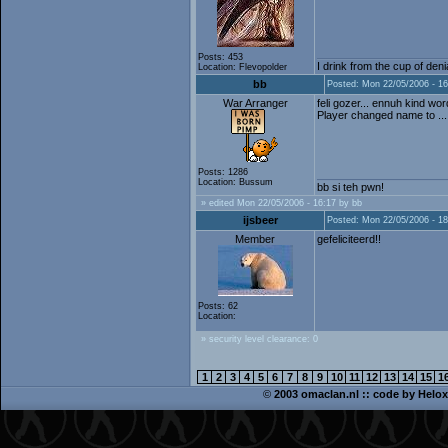
Posts: 453
I drink from the cup of den
Location: Flevopolder
bb
Posted: Mon 22/05/2006 - 16
War Arranger
feli gozer... ennuh kind wo
Player changed name to ...
Posts: 1286
Location: Bussum
bb si teh pwn!
» edited Mon 22/05/2006 - 16:17 by bb
ijsbeer
Posted: Mon 22/05/2006 - 18
Member
gefeliciteerd!!
Posts: 62
Location:
» security level clearance: 0
1
2
3
4
5
6
7
8
9
10
11
12
13
14
15
1
©
2003 omaclan.nl :: code by
Helox