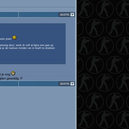
 puist poen
tootg dus), werk dr zelf al bijna een jaar op
at je de toetsen minder ver in hoeft te drukken
t je nog
jden geweldig :P