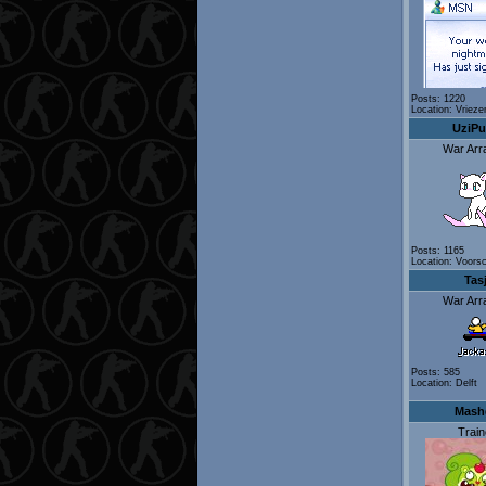
Posts: 1220
Location: Vriez
UziPu
War Arr
Posts: 1165
Location: Voors
Tas
War Arr
Posts: 585
Location: Delft
Mashg
Train