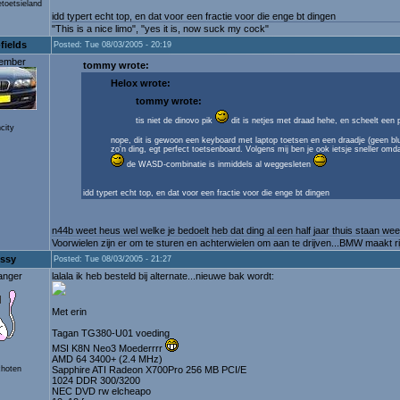
etoetsieland
idd typert echt top, en dat voor een fractie voor die enge bt dingen
"This is a nice limo", "yes it is, now suck my cock"
fields
Posted: Tue 08/03/2005 - 20:19
ember
tommy wrote:
Helox wrote:
tommy wrote:
tis niet de dinovo pik
dit is netjes met draad hehe, en scheelt een
city
nope, dit is gewoon een keyboard met laptop toetsen en een draadje (geen blue
zo'n ding, egt perfect toetsenboard. Volgens mij ben je ook ietsje sneller omd
de WASD-combinatie is inmiddels al weggesleten
idd typert echt top, en dat voor een fractie voor die enge bt dingen
n44b weet heus wel welke je bedoelt heb dat ding al een half jaar thuis staan wee
Voorwielen zijn er om te sturen en achterwielen om aan te drijven...BMW maakt ri
ssy
Posted: Tue 08/03/2005 - 21:27
anger
lalala ik heb besteld bij alternate...nieuwe bak wordt:
Met erin
Tagan TG380-U01 voeding
MSI K8N Neo3 Moederrrr
AMD 64 3400+ (2.4 MHz)
choten
Sapphire ATI Radeon X700Pro 256 MB PCI/E
1024 DDR 300/3200
NEC DVD rw elcheapo