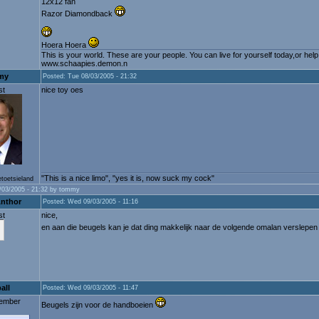
12x12 fan
Razor Diamondback
Hoera Hoera
This is your world. These are your people. You can live for yourself today,or he
www.schaapies.demon.n
my
Posted: Tue 08/03/2005 - 21:32
st
nice toy oes
"This is a nice limo", "yes it is, now suck my cock"
etoetsieland
/03/2005 - 21:32 by tommy
Anthor
Posted: Wed 09/03/2005 - 11:16
st
nice,
en aan die beugels kan je dat ding makkelijk naar de volgende omalan verslepe
all
Posted: Wed 09/03/2005 - 11:47
ember
Beugels zijn voor de handboeien