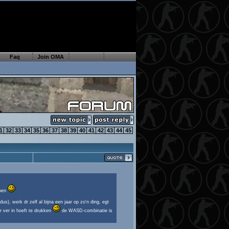
Faq
Join OMA
1
32
33
34
35
36
37
38
39
40
41
42
43
44
45
poen
s), werk dr zelf al bijna een jaar op zo'n ding, egt
r ver in hoeft te drukken
de WASD-combinatie is