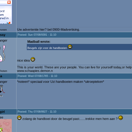
Uw advertentie hier? bel 0900-Madvertising.
enveen
ssy
Posted: Sun 07/08/9391 - 11:10
anger
Madball wrote:
Beugels zijn voor de handboeien
nice idea
This is your world. These are your people. You can live for yourself today,or he
www.schaapies.demon.n
choten
ja
Posted: Wed 07/08/1765 - 11:10
anger
*noteert* speciaal voor Uzi handboeien maken *uitroepteken*
irl
Posted: Thu 07/08/8927 - 11:10
ee
zolang de handboei door de beugel past.......trekke men hem aan ?