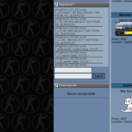
Location: hoetsi
Saywhat?
Spickey-
Admin M
Posts: 2434
Location: Zoetah
Teamspeak
UziPu
War Arr
Server unreachable
Posts: 1165
Location: Voors