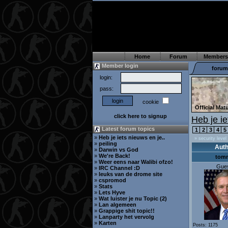
Home
Forum
Members
Member login
forum
login:
pass:
cookie
Official Ma
click here to signup
Heb je i
Latest forum topics
1
2
3
4
5
»
Heb je iets nieuws en je..
» security level
»
peiling
Auth
»
Darwin vs God
»
We're Back!
tom
»
Weer eens naar Walibi ofzo!
Gue
»
IRC Channel :D
»
leuks van de drome site
»
cspromod
»
Stats
»
Lets Hyve
»
Wat luister je nu Topic (2)
»
Lan algemeen
»
Grappige shit topic!!
»
Lanparty het vervolg
»
Karten
Posts: 1175