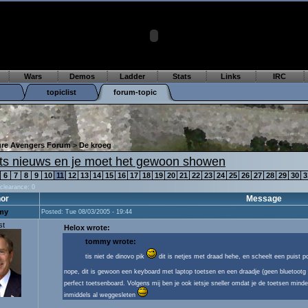
Wars
Demos
Ladder
Stats
Links
IRC
topiclist
forum-topic
ture Avengers Forum
>
De kroeg
ets nieuws en je moet het gewoon showen
6
7
8
9
10
11
12
13
14
15
16
17
18
19
20
21
22
23
24
25
26
27
28
29
30
3
 clearance: 0
or
Message
my
Posted: Tue 08/03/2005 - 19:44
st
Helox wrote:
tommy wrote:
tis niet de dinovo pik
dit is netjes met draad hehe, en scheelt een puist 
nope, dit is gewoon een keyboard met laptop toetsen en een draadje (geen bluetootg du
perfect toetsenboard. Volgens mij ben je ook ietsje sneller omdat je de toetsen minde
inmiddels al weggesleten