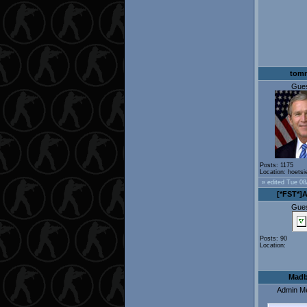
tom
Gue
Posts: 1175
Location: hoetsi
» edited Tue 08
[*FST*]
Gue
Posts: 90
Location:
Madb
Admin M