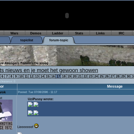
Wars
Demos
Ladder
Stats
Links
IRC
topiclist
forum-topic
ture Avengers Forum
>
De kroeg
ets nieuws en je moet het gewoon showen
6
7
8
9
10
11
12
13
14
15
16
17
18
19
20
21
22
23
24
25
26
27
28
29
30
3
 clearance: 0
or
Message
rok
Posted: Tue 07/08/2096 - 11:17
st
UziPussy wrote:
Lieeeeeeef