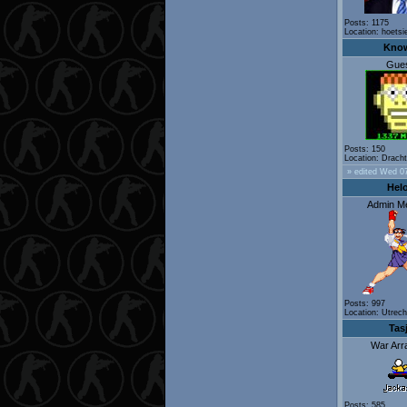
Posts: 1175
Location: hoetsi
Kno
Gue
Posts: 150
Location: Drach
» edited Wed 07
Hel
Admin M
Posts: 997
Location: Utrech
Tas
War Arr
Posts: 585