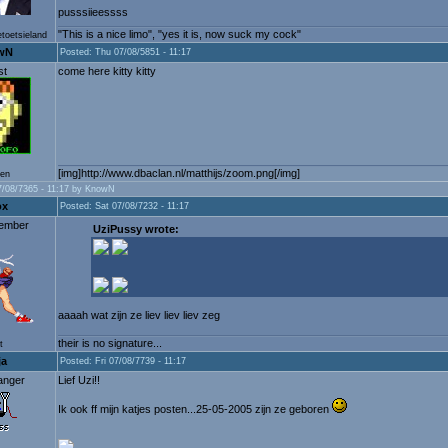
pusssiieessss
"This is a nice limo", "yes it is, now suck my cock"
etoetsieland
wN
Posted: Thu 07/08/5851 - 11:17
st
come here kitty kitty
[img]http://www.dbaclan.nl/matthijs/zoom.png[/img]
ten
/08/7365 - 11:17 by KnowN
ox
Posted: Sat 07/08/7232 - 11:17
ember
UziPussy wrote:
aaaah wat zijn ze liev liev liev zeg
their is no signature...
t
ja
Posted: Fri 07/08/7739 - 11:17
anger
Lief Uzi!!
Ik ook ff mijn katjes posten...25-05-2005 zijn ze geboren