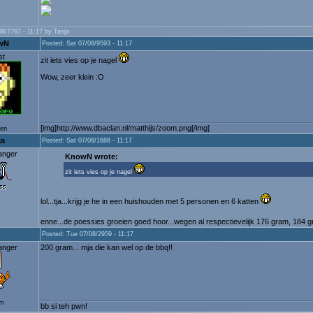
08/7767 - 11:17 by Tasja
wN
Posted: Sat 07/08/9593 - 11:17
st
zit iets vies op je nagel
Wow, zeer klein :O
[img]http://www.dbaclan.nl/matthijs/zoom.png[/img]
ten
ja
Posted: Sat 07/08/1688 - 11:17
anger
KnowN wrote:
zit iets vies op je nagel
lol...tja...krijg je he in een huishouden met 5 personen en 6 katten
enne...de poessies groeien goed hoor...wegen al respectievelijk 176 gram, 184
Posted: Tue 07/08/2959 - 11:17
anger
200 gram... mja die kan wel op de bbq!!
um
bb si teh pwn!