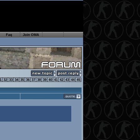
Faq
Join OMA
1
32
33
34
35
36
37
38
39
40
41
42
43
44
45