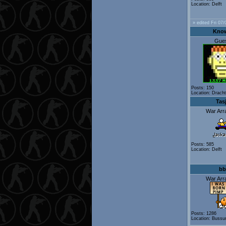
Location: Delft
» edited Fri 07/
Kno
Gue
Posts: 150
Location: Drach
Tas
War Arr
Posts: 585
Location: Delft
bb
War Arr
Posts: 1286
Location: Buss