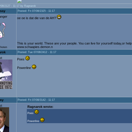
/08/2127 - 11:17 by Ragnarok
ssy
Posted: Fri 07/08/2325 - 11:17
anger
oe oe is dat die van de AH?
This is your world. These are your people. You can live for yourself today,or he
www.schaapies.demon.n
choten
rok
Posted: Tue 07/08/2412 - 11:17
st
Poes
Powerline
my
Posted: Fri 07/08/3142 - 11:17
st
Ragnarok wrote:
Poes
Powerline