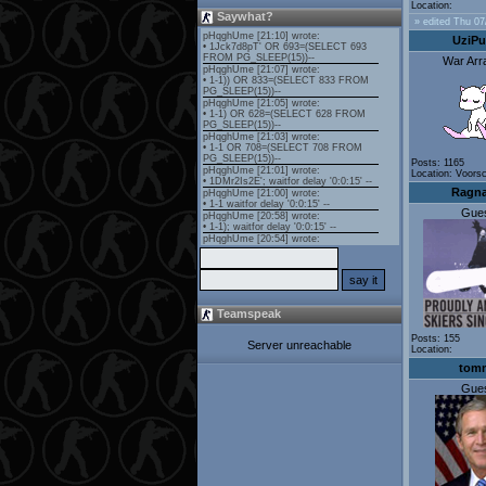
Location:
Saywhat?
» edited Thu 07
UziPu
War Arr
Posts: 1165
Location: Voors
Ragna
Gue
Teamspeak
Posts: 155
Server unreachable
Location:
tom
Gue