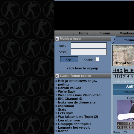
Home
Forum
Members
Member login
forum
login:
pass:
cookie
Official Ma
click here to signup
Heb je i
Latest forum topics
1
2
3
4
5
»
Heb je iets nieuws en je..
» security level
»
peiling
Auth
»
Darwin vs God
»
We're Back!
Ragna
»
Weer eens naar Walibi ofzo!
Gue
»
IRC Channel :D
»
leuks van de drome site
»
cspromod
»
Stats
»
Lets Hyve
»
Wat luister je nu Topic (2)
»
Lan algemeen
»
Grappige shit topic!!
»
Lanparty het vervolg
»
Karten
Posts: 155