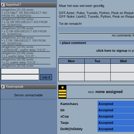
Saywhat?
Maar het was wel weer gezellig.
GFF Aztec: Pulse, Tuxedo, Python, Peuk en Requir
GFF Nuke: Lionh2, Tuxedo, Python, Peuk en Requir
Tot de rematch!
no comments f
• place comment
click here to signup
to 
Mon
Tue
Wed
Teamspeak
none assigned
exo:
Server unreachable
Kamichaos
Accepted
bb
Accepted
sCop
Accepted
Tasja
Accepted
DoW@hDiddy
Accepted