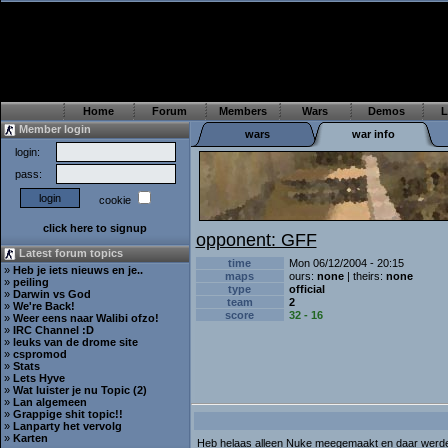
Home
Forum
Members
Wars
Demos
L
Member login
wars
war info
login:
pass:
cookie
click here to signup
opponent: GFF
Latest forum topics
time
Mon 06/12/2004 - 20:15
»
Heb je iets nieuws en je..
maps
ours:
none
| theirs:
none
»
peiling
type
official
»
Darwin vs God
team
2
»
We're Back!
score
32 - 16
»
Weer eens naar Walibi ofzo!
»
IRC Channel :D
»
leuks van de drome site
»
cspromod
»
Stats
»
Lets Hyve
»
Wat luister je nu Topic (2)
»
Lan algemeen
»
Grappige shit topic!!
»
Lanparty het vervolg
»
Karten
Heb helaas alleen Nuke meegemaakt en daar werd