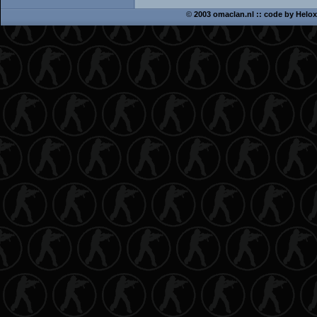
©
2003 omaclan.nl :: code by
Helox