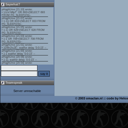
Saywhat?
Teamspeak
Server unreachable
©
2003 omaclan.nl :: code by
Helox