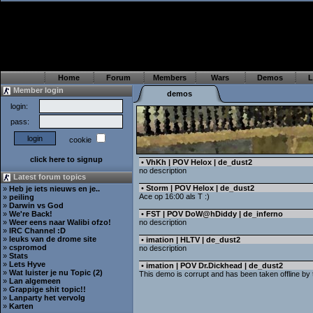
Home
Forum
Members
Wars
Demos
L
Member login
demos
login:
pass:
cookie
click here to signup
•
VhKh | POV Helox | de_dust2
no description
Latest forum topics
•
Storm | POV Helox | de_dust2
»
Heb je iets nieuws en je..
Ace op 16:00 als T :)
»
peiling
»
Darwin vs God
»
We're Back!
•
FST | POV DoW@hDiddy | de_inferno
»
Weer eens naar Walibi ofzo!
no description
»
IRC Channel :D
»
leuks van de drome site
•
imation | HLTV | de_dust2
»
cspromod
no description
»
Stats
»
Lets Hyve
•
imation | POV Dr.Dickhead | de_dust2
»
Wat luister je nu Topic (2)
This demo is corrupt and has been taken offline by
»
Lan algemeen
»
Grappige shit topic!!
»
Lanparty het vervolg
»
Karten