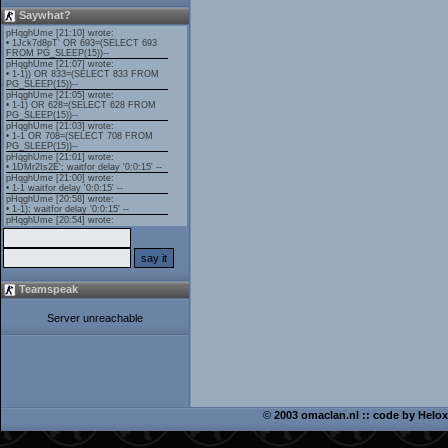
Saywhat?
Teamspeak
Server unreachable
©
2003 omaclan.nl :: code by
Helox