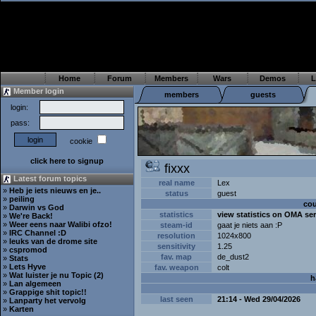
Home
Forum
Members
Wars
Demos
L
Member login
members
guests
login:
pass:
cookie
click here to signup
fixxx
Latest forum topics
real name
Lex
»
Heb je iets nieuws en je..
status
guest
»
peiling
cou
»
Darwin vs God
statistics
view statistics on OMA se
»
We're Back!
»
Weer eens naar Walibi ofzo!
steam-id
gaat je niets aan :P
»
IRC Channel :D
resolution
1024x800
»
leuks van de drome site
sensitivity
1.25
»
cspromod
fav. map
de_dust2
»
Stats
»
Lets Hyve
fav. weapon
colt
»
Wat luister je nu Topic (2)
h
»
Lan algemeen
»
Grappige shit topic!!
last seen
21:14 - Wed 29/04/2026
»
Lanparty het vervolg
»
Karten