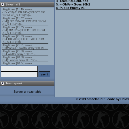
4.
Team FaLLenOnes
Saywhat?
5.
-=OMA=- Goes 20N2
6.
Public Enemy #1
Teamspeak
Server unreachable
©
2003 omaclan.nl :: code by
Helox