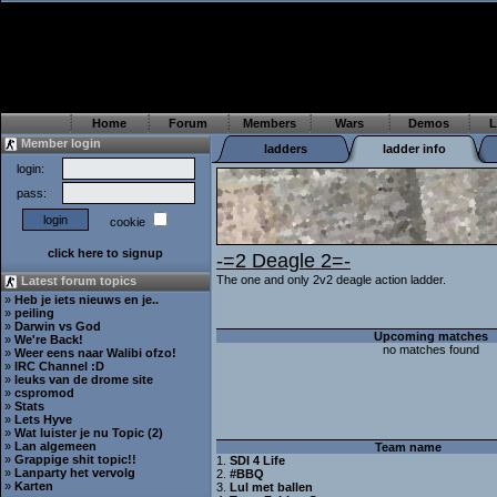
Home
Forum
Members
Wars
Demos
L
Member login
ladders
ladder info
login:
pass:
cookie
click here to signup
-=2 Deagle 2=-
The one and only 2v2 deagle action ladder.
Latest forum topics
»
Heb je iets nieuws en je..
»
peiling
»
Darwin vs God
Upcoming matches
»
We're Back!
no matches found
»
Weer eens naar Walibi ofzo!
»
IRC Channel :D
»
leuks van de drome site
»
cspromod
»
Stats
»
Lets Hyve
»
Wat luister je nu Topic (2)
»
Lan algemeen
Team name
»
Grappige shit topic!!
1.
SDI 4 Life
»
Lanparty het vervolg
2.
#BBQ
»
Karten
3.
Lul met ballen